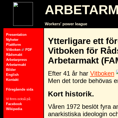
ARBETAR
Workers' power league
Presentation
Ytterligare ett för
Nyheter
Plattform
Vitboken för Råd
Vitboken
PDF
Rådsmakt
Arbetarmakt (FA
Arbetarpress
Arbetarmakt
Bilder
Efter 41 år har
Vitboken
English
Men det torde behövas en l
Kontakt
Föregående sida
Kort historik.
Vi finns också på:
Facebook
Våren 1972 beslöt fyra a
Wikipedia
anarkistiska ideologin o