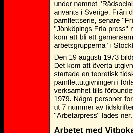
under namnet "Rådsocialist
använts i Sverige. Från d
pamflettserie, senare "Fr
"Jönköpings Fria press" 
kom att bli ett gemensamt
arbetsgrupperna" i Stoc
Den 19 augusti 1973 bild
Det kom att överta utgiv
startade en teoretisk tids
pamflettutgivningen i för
verksamhet tills förbund
1979. Några personer fort
ut 7 nummer av tidskrift
"Arbetarpress" lades ner.
Arbetet med Vitbok