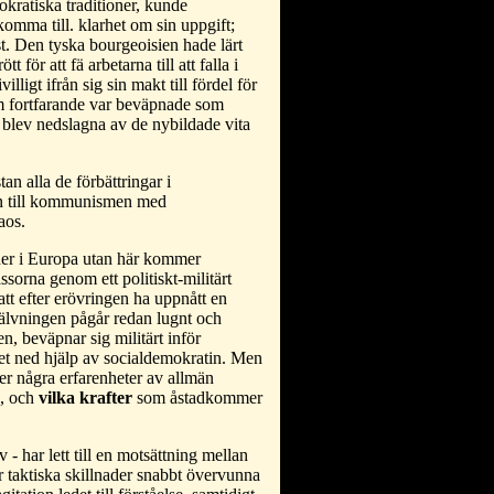
okratiska traditioner, kunde
omma till. klarhet om sin uppgift;
. Den tyska bourgeoisien hade lärt
för att fä arbetarna till att falla i
igt ifrån sig sin makt till fördel för
om fortfarande var beväpnade som
a blev nedslagna av de nybildade vita
n alla de förbättringar i
en till kommunismen med
aos.
nder i Europa utan här kommer
ssorna genom ett politiskt-militärt
tt efter erövringen ha uppnått en
älvningen pågår redan lugnt och
n, beväpnar sig militärt inför
atet ned hjälp av socialdemokratin. Men
er några erfarenheter av allmän
s, och
vilka krafter
som åstadkommer
- har lett till en motsättning mellan
r taktiska skillnader snabbt övervunna