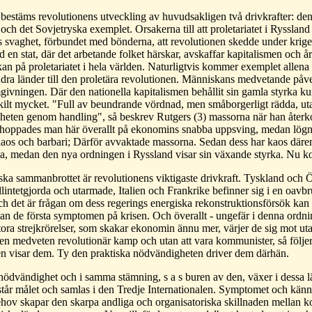
bestäms revolutionens utveckling av huvudsakligen två drivkrafter: den
ch det Sovjetryska exemplet. Orsakerna till att proletariatet i Ryssland 
s svaghet, förbundet med bönderna, att revolutionen skedde under krig
en stat, där det arbetande folket härskar, avskaffar kapitalismen och 
rkan på proletariatet i hela världen. Naturligtvis kommer exemplet allena i
ndra länder till den proletära revolutionen. Människans medvetande på
givningen. Där den nationella kapitalismen behållit sin gamla styrka k
kilt mycket. "Full av beundrande vördnad, men småborgerligt rädda, uta
heten genom handling", så beskrev Rutgers (3) massorna när han återko
ut hoppades man här överallt på ekonomins snabba uppsving, medan lög
 kaos och barbari; Därför avvaktade massorna. Sedan dess har kaos därem
na, medan den nya ordningen i Ryssland visar sin växande styrka. Nu k
a sammanbrottet är revolutionens viktigaste drivkraft. Tyskland och Ö
tillintetgjorda och utarmade, Italien och Frankrike befinner sig i en oav
h det är frågan om dess regerings energiska rekonstruktionsförsök kan
an de första symptomen på krisen. Och överallt - ungefär i denna ordnings
tora strejkrörelser, som skakar ekonomin ännu mer, värjer de sig mot 
l en medveten revolutionär kamp och utan att vara kommunister, så följ
visar dem. Ty den praktiska nödvändigheten driver dem därhän.
dvändighet och i samma stämning, s a s buren av den, växer i dessa l
står målet och samlas i den Tredje Internationalen. Symptomet och kän
ehov skapar den skarpa andliga och organisatoriska skillnaden mellan 