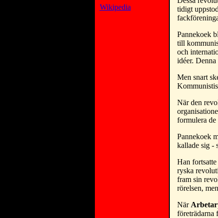
Dessa revolut
Wikipedia
tidigt uppsto
fackföreninga
Pannekoek bl
till kommunis
och internati
idéer. Denna
Men snart ske
Kommunistisk
När den revol
organisatione
formulera de 
Pannekoek me
kallade sig -
Han fortsatte
ryska revolut
fram sin revo
rörelsen, men
När
Arbetar
företrädarna 