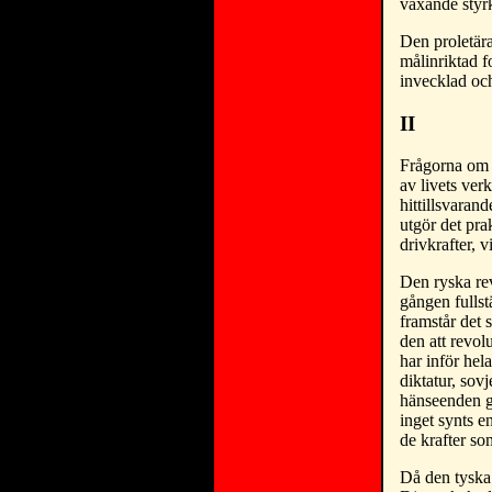
växande styr
Den proletär
målinriktad f
invecklad oc
II
Frågorna om l
av livets ve
hittillsvaran
utgör det pra
drivkrafter, v
Den ryska rev
gången fullst
framstår det 
den att revol
har inför hela
diktatur, sov
hänseenden gi
inget synts en
de krafter so
Då den tyska 