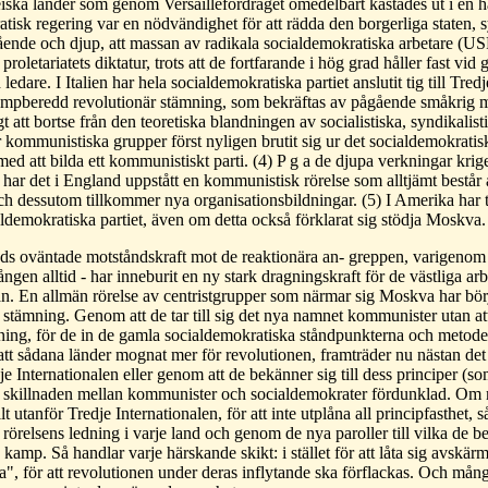
iska länder som genom Versaillefördraget omedelbart kastades ut i en 
tisk regering var en nödvändighet för att rädda den borgerliga staten, s
ående och djup, att massan av radikala socialdemokratiska arbetare (US
r proletariatets diktatur, trots att de fortfarande i hög grad håller fast vi
ledare. I Italien har hela socialdemokratiska partiet anslutit tig till Tr
ampberedd revolutionär stämning, som bekräftas av pågående småkrig 
gt att bortse från den teoretiska blandningen av socialistiska, syndikalis
 kommunistiska grupper först nyligen brutit sig ur det socialdemokratis
med att bilda ett kommunistiskt parti. (4) P g a de djupa verkningar krige
 har det i England uppstått en kommunistisk rörelse som alltjämt består 
h dessutom tillkommer nya organisationsbildningar. (5) I Amerika har t
aldemokratiska partiet, även om detta också förklarat sig stödja Moskva.
ds oväntade motståndskraft mot de reaktionära an- greppen, varigenom En
ngen alltid - har inneburit en ny stark dragningskraft för de västliga ar
n. En allmän rörelse av centristgrupper som närmar sig Moskva har bör
 stämning. Genom att de tar till sig det nya namnet kommunister utan att
ning, för de in de gamla socialdemokratiska ståndpunkterna och metode
t sådana länder mognat mer för revolutionen, framträder nu nästan det 
dje Internationalen eller genom att de bekänner sig till dess principer (
a skillnaden mellan kommunister och socialdemokrater fördunklad. Om m
lt utanför Tredje Internationalen, för att inte utplåna all principfasthet, 
 rörelsens ledning i varje land och genom de nya paroller till vilka de be
kamp. Så handlar varje härskande skikt: i stället för att låta sig avskärm
a", för att revolutionen under deras inflytande ska förflackas. Och må