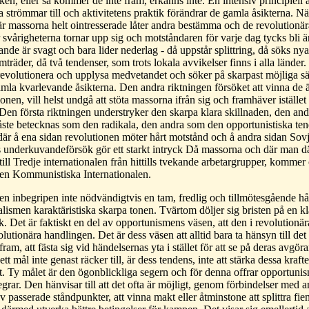
n, eller så kommer de inte fram, erkänns inte. En intensiv principiell agi
strömmar till och aktivitetens praktik förändrar de gamla åsikterna. När
är massorna helt ointresserade låter andra bestämma och de revolutionär
 svårigheterna tornar upp sig och motståndaren för varje dag tycks bli
arande är svagt och bara lider nederlag - då uppstår splittring, då söks ny
träder, då två tendenser, som trots lokala avvikelser finns i alla länder
evolutionera och upplysa medvetandet och söker på skarpast möjliga sät
amla kvarlevande åsikterna. Den andra riktningen försöket att vinna d
ionen, vill helst undgå att stöta massorna ifrån sig och framhäver iställe
Den första riktningen understryker den skarpa klara skillnaden, den an
ste betecknas som den radikala, den andra som den opportunistiska ten
är å ena sidan revolutionen möter hårt motstånd och å andra sidan Sov
 underkuvandeförsök gör ett starkt intryck Då massorna och där man dä
 till Tredje internationalen från hittills tvekande arbetargrupper, komme
 den Kommunistiska Internationalen.
 inbegripen inte nödvändigtvis en tam, fredlig och tillmötesgående håll
alismen karaktäristiska skarpa tonen. Tvärtom döljer sig bristen på en kla
k. Det är faktiskt en del av opportunismens väsen, att den i revolutionära 
lutionära handlingen. Det är dess väsen att alltid bara ta hänsyn till det
fram, att fästa sig vid händelsernas yta i stället för att se på deras avg
ett mål inte genast räcker till, är dess tendens, inte att stärka dessa kraf
et. Ty målet är den ögonblickliga segern och för denna offrar opportuni
ar. Den hänvisar till att det ofta är möjligt, genom förbindelser med 
 passerade ståndpunkter, att vinna makt eller åtminstone att splittra fie