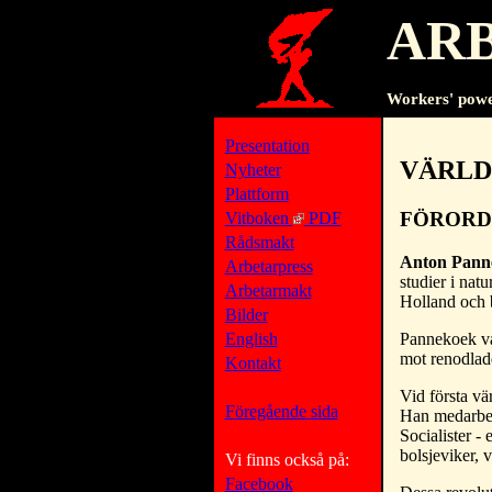
AR
Workers' powe
Presentation
VÄRLD
Nyheter
Plattform
FÖRORD
Vitboken
PDF
Rådsmakt
Anton Pann
Arbetarpress
studier i nat
Arbetarmakt
Holland och b
Bilder
Pannekoek va
English
mot renodlad
Kontakt
Vid första v
Föregående sida
Han medarbeta
Socialister 
bolsjeviker, v
Vi finns också på:
Facebook