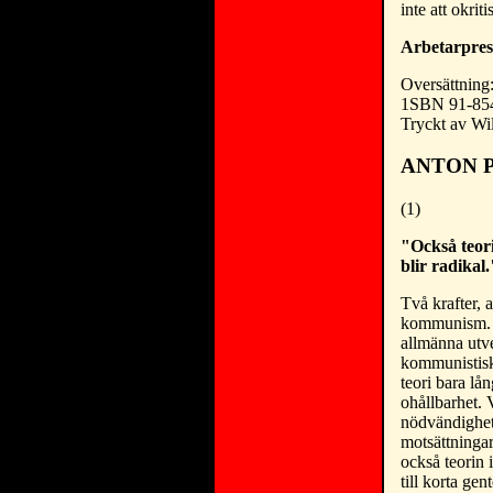
inte att okriti
Arbetarpres
Oversättning
1SBN 91-85
Tryckt av Wi
ANTON 
(1)
"Också teori
blir radika
Två krafter, 
kommunism. D
allmänna utve
kommunistiska
teori bara lå
ohållbarhet.
nödvändighet,
motsättningar
också teorin 
till korta ge