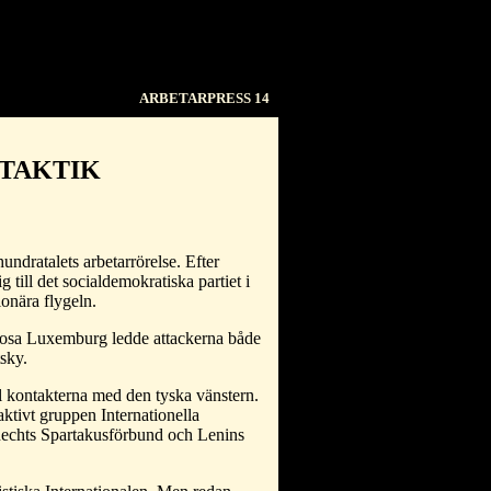
ARBETARPRESS 14
TAKTIK
undratalets arbetarrörelse. Efter
 till det socialdemokratiska partiet i
onära flygeln.
Rosa Luxemburg ledde attackerna både
sky.
l kontakterna med den tyska vänstern.
ktivt gruppen Internationella
knechts Spartakusförbund och Lenins