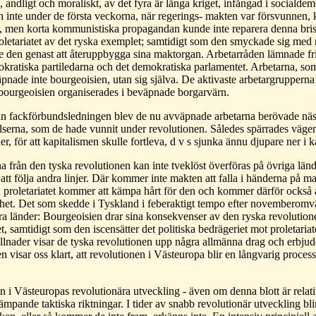
 andligt och moraliskt, av det fyra är långa kriget, infångad i socialdem
n inte under de första veckorna, när regerings- makten var försvunnen, k
, men korta kommunistiska propagandan kunde inte reparera denna brist
letariatet av det ryska exemplet; samtidigt som den smyckade sig med rött 
 den genast att återuppbygga sina maktorgan. Arbetarråden lämnade frivill
okratiska partiledarna och det demokratiska parlamentet. Arbetarna, s
äpnade inte bourgeoisien, utan sig själva. De aktivaste arbetargruppern
bourgeoisien organiserades i beväpnade borgarvärn.
n fackförbundsledningen blev de nu avväpnade arbetarna berövade nästa
elserna, som de hade vunnit under revolutionen. Således spärrades väg
r, för att kapitalismen skulle fortleva, d v s sjunka ännu djupare ner i k
a från den tyska revolutionen kan inte tveklöst överföras på övriga lä
att följa andra linjer. Där kommer inte makten att falla i händerna på ma
proletariatet kommer att kämpa hårt för den och kommer därför också a
nhet. Det som skedde i Tyskland i feberaktigt tempo efter novemberomv
ndra länder: Bourgeoisien drar sina konsekvenser av den ryska revolutione
t, samtidigt som den iscensätter det politiska bedrägeriet mot proletari
killnader visar de tyska revolutionen upp några allmänna drag och erbjud
n visar oss klart, att revolutionen i Västeuropa blir en långvarig proces
i Västeuropas revolutionära utveckling - även om denna blott är relativ 
mpande taktiska riktningar. I tider av snabb revolutionär utveckling bli