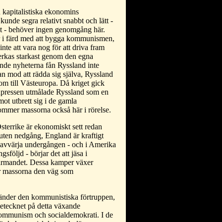
 kapitalistiska ekonomins
kunde segra relativt snabbt och lätt -
et - behöver ingen genomgång här.
år i färd med att bygga kommunismen,
nte att vara nog för att driva fram
verkas starkast genom den egna
unde nyheterna fån Ryssland inte
n mod att rädda sig själva, Ryssland
m till Västeuropa. Då kriget gick
npressen utmålade Ryssland som en
ot utbrett sig i de gamla
ommer massorna också här i rörelse.
sterrike är ekonomiskt sett redan
bruten nedgång, England är kraftigt
 avvärja undergången - och i Amerika
följd - börjar det att jäsa i
utarmandet. Dessa kamper växer
er massorna den väg som
änder den kommunistiska förtruppen,
netecknet på detta växande
kommunism och socialdemokrati. I de