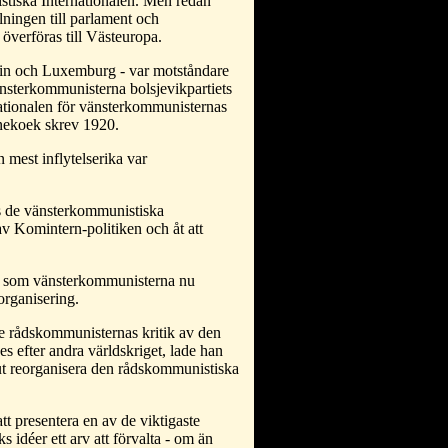
stiska Internationalen. Men redan
lningen till parlament och
överföras till Västeuropa.
nin och Luxemburg - var motståndare
änsterkommunisterna bolsjevikpartiets
nationalen för vänsterkommunisternas
nnekoek skrev 1920.
mest inflytelserika var
es de vänsterkommunistiska
av Komintern-politiken och åt att
- som vänsterkommunisterna nu
organisering.
de rådskommunisternas kritik av den
s efter andra världskriget, lade han
slut reorganisera den rådskommunistiska
tt presentera en av de viktigaste
idéer ett arv att förvalta - om än