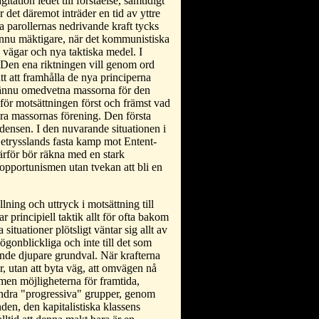
tation ledet till förståelse, samtidigt
 det däremot inträder en tid av yttre
a parollernas nedrivande kraft tycks
 ännu mäktigare, när det kommunistiska
a vägar och nya taktiska medel. I
. Den ena riktningen vill genom ord
t att framhålla de nya principerna
e ännu omedvetna massorna för den
t för motsättningen först och främst vad
dra massornas förening. Den första
densen. I den nuvarande situationen i
jetrysslands fasta kamp mot Entent-
rför bör räkna med en stark
r opportunismen utan tvekan att bli en
ning och uttryck i motsättning till
r principiell taktik allt för ofta bakom
situationer plötsligt väntar sig allt av
 ögonblickliga och inte till det som
örande djupare grundval. När krafterna
ter, utan att byta väg, att omvägen nå
smen möjligheterna för framtida,
andra "progressiva" grupper, genom
nden, den kapitalistiska klassens