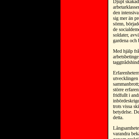
Djupt skakad,
arbetarklasse
den intensiva
sig mer än pro
sömn, började
de socialdem
soldater, avv
gardena och 
Med hjälp frå
arbetsbeting
taggtrådshinde
Erfarenhetern
utvecklingen 
sammanbrott; 
större erfare
fridfullt i a
inbördeskrige
trots vissa s
betydelse. De
detta.
Långsamheten 
varandra bekä