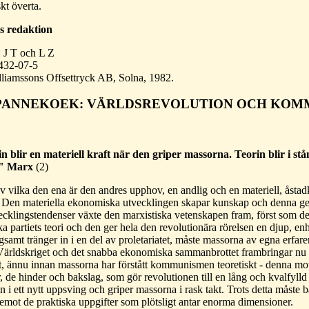
skt överta.
s redaktion
: J T och L Z
432-07-5
lliamssons Offsettryck AB, Solna, 1982.
PANNEKOEK: VÄRLDSREVOLUTION OCH KOMM
n blir en materiell kraft när den griper massorna. Teorin blir i stå
l." Marx
(2)
av vilka den ena är den andres upphov, en andlig och en materiell, åsta
en materiella ekonomiska utvecklingen skapar kunskap och denna ger vi
cklingstendenser växte den marxistiska vetenskapen fram, först som det 
 partiets teori och den ger hela den revolutionära rörelsen en djup, enh
ngsamt tränger in i en del av proletariatet, måste massorna av egna erfa
 Världskriget och det snabba ekonomiska sammanbrottet frambringar nu 
 ännu innan massorna har förstått kommunismen teoretiskt - denna motsä
, de hinder och bakslag, som gör revolutionen till en lång och kvalfyll
in i ett nytt uppsving och griper massorna i rask takt. Trots detta måst
ntemot de praktiska uppgifter som plötsligt antar enorma dimensioner.