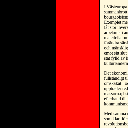
I Västeuropa 
sammanbrott o
bourgeoisien
Exemplet med 
fåt stor inve
arbetarna i a
materiella om
förändra särs
och mänsklig
emot sitt sl
stat fylld av
kulturländer
Det ekonomisk
fullständigt 
omskakat - oc
uppträder red
massorna; i s
efterhand til
kommunismen 
Med samma nö
som klart för
revolutionsb