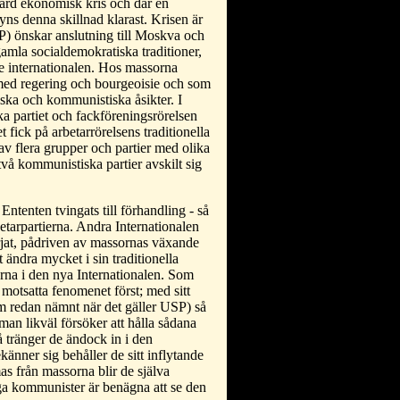
härd ekonomisk kris och där en
yns denna skillnad klarast. Krisen är
P) önskar anslutning till Moskva och
d gamla socialdemokratiska traditioner,
edje internationalen. Hos massorna
med regering och bourgeoisie och som
tiska och kommunistiska åsikter. I
ka partiet och fackföreningsrörelsen
t fick på arbetarrörelsens traditionella
av flera grupper och partier med olika
vå kommunistiska partier avskilt sig
tenten tvingats till förhandling - så
betarpartierna. Andra Internationalen
jat, pådriven av massornas växande
 ändra mycket i sin traditionella
rna i den nya Internationalen. Som
motsatta fenomenet först; med sitt
som redan nämnt när det gäller USP) så
an likväl försöker att hålla sådana
så tränger de ändock in i den
känner sig behåller de sitt inflytande
as från massorna blir de själva
nga kommunister är benägna att se den