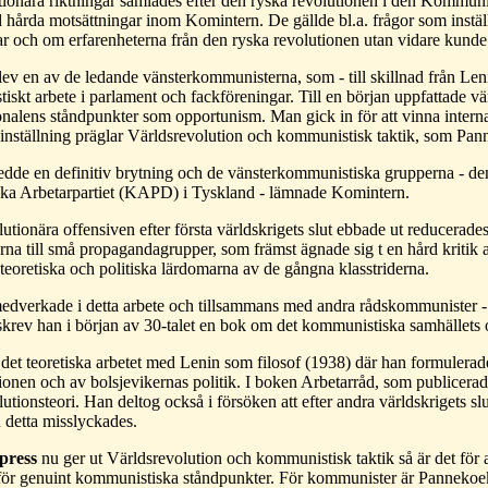
ionära riktningar samlades efter den ryska revolutionen i den Kommuni
d hårda motsättningar inom Komintern. De gällde bl.a. frågor som instäl
r och om erfarenheterna från den ryska revolutionen utan vidare kunde 
ev en av de ledande vänsterkommunisterna, som - till skillnad från Le
tiskt arbete i parlament och fackföreningar. Till en början uppfattade v
onalens ståndpunkter som opportunism. Man gick in för att vinna inter
 inställning präglar Världsrevolution och kommunistisk taktik, som Pa
dde en definitiv brytning och de vänsterkommunistiska grupperna - den 
a Arbetarpartiet (KAPD) i Tyskland - lämnade Komintern.
utionära offensiven efter första världskrigets slut ebbade ut reducerad
rna till små propagandagrupper, som främst ägnade sig t en hård kritik 
teoretiska och politiska lärdomarna av de gångna klasstriderna.
dverkade i detta arbete och tillsammans med andra rådskommunister 
 skrev han i början av 30-talet en bok om det kommunistiska samhällets 
 det teoretiska arbetet med Lenin som filosof (1938) där han formulera
ionen och av bolsjevikernas politik. I boken Arbetarråd, som publicerade
lutionsteori. Han deltog också i försöken att efter andra världskrigets 
 detta misslyckades.
press
nu ger ut Världsrevolution och kommunistisk taktik så är det för a
för genuint kommunistiska ståndpunkter. För kommunister är Pannekoeks 