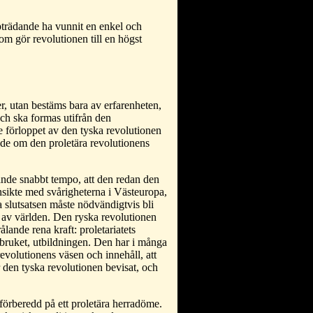
trädande ha vunnit en enkel och
om gör revolutionen till en högst
r, utan bestäms bara av erfarenheten,
ch ska formas utifrån den
de förloppet av den tyska revolutionen
ande om den proletära revolutionens
fande snabbt tempo, att den redan den
nsikte med svårigheterna i Västeuropa,
a slutsatsen måste nödvändigtvis bli
en av världen. Den ryska revolutionen
ålande rena kraft: proletariatets
tbruket, utbildningen. Den har i många
revolutionens väsen och innehåll, att
ar den tyska revolutionen bevisat, och
örberedd på ett proletära herradöme.