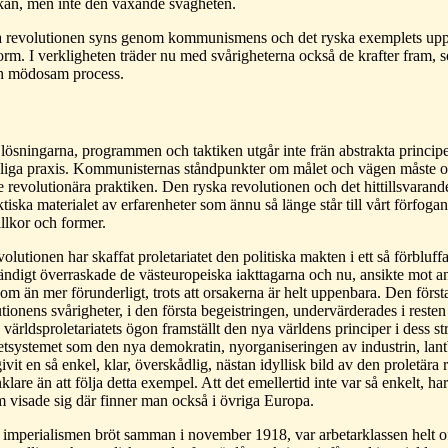
kan, men inte den växande svagheten.
a revolutionen syns genom kommunismens och det ryska exemplets upp
orm. I verkligheten träder nu med svårigheterna också de krafter fram, s
h mödosam process.
ösningarna, programmen och taktiken utgår inte frän abstrakta principe
rkliga praxis. Kommunisternas ståndpunkter om målet och vägen måste o
de revolutionära praktiken. Den ryska revolutionen och det hittillsvaran
ktiska materialet av erfarenheter som ännu så länge står till vårt förfog
illkor och former.
olutionen har skaffat proletariatet den politiska makten i ett så förbluf
ändigt överraskade de västeuropeiska iakttagarna och nu, ansikte mot a
som än mer förunderligt, trots att orsakerna är helt uppenbara. Den först
utionens svårigheter, i den första begeistringen, undervärderades i rest
 världsproletariatets ögon framställt den nya världens principer i dess str
jetsystemet som den nya demokratin, nyorganiseringen av industrin, lan
vit en så enkel, klar, överskådlig, nästan idyllisk bild av den proletära 
klare än att följa detta exempel. Att det emellertid inte var så enkelt, h
m visade sig där finner man också i övriga Europa.
imperialismen bröt samman i november 1918, var arbetarklassen helt of