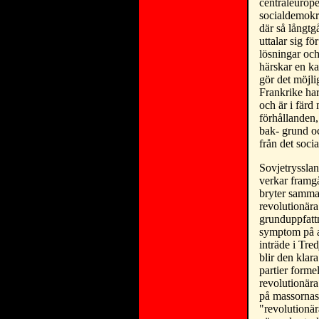
centraleurope
socialdemokra
där så långtg
uttalar sig fö
lösningar och 
härskar en k
gör det möjli
Frankrike har
och är i färd 
förhållanden,
bak- grund oc
från det soci
Sovjetrysslan
verkar framgå
bryter samma
revolutionära
grunduppfatt
symptom på at
inträde i Tre
blir den klar
partier formel
revolutionära
på massornas 
"revolutionär