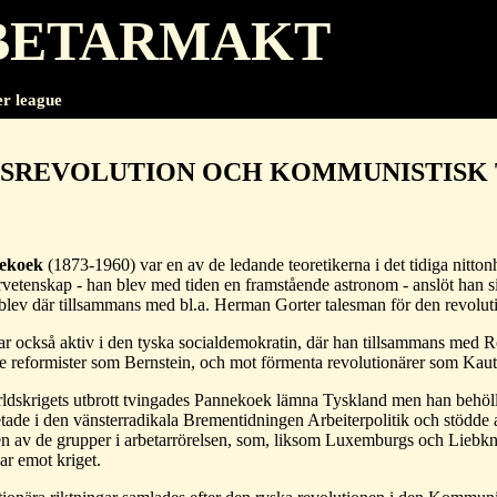
BETARMAKT
r league
SREVOLUTION OCH KOMMUNISTISK 
ekoek
(1873-1960) var en av de ledande teoretikerna i det tidiga nittonh
urvetenskap - han blev med tiden en framstående astronom - anslöt han sig
lev där tillsammans med bl.a. Herman Gorter talesman för den revoluti
r också aktiv i den tyska socialdemokratin, där han tillsammans med 
e reformister som Bernstein, och mot förmenta revolutionärer som Kaut
ärldskrigets utbrott tvingades Pannekoek lämna Tyskland men han behöl
de i den vänsterradikala Brementidningen Arbeiterpolitik och stödde a
- en av de grupper i arbetarrörelsen, som, liksom Luxemburgs och Lieb
ar emot kriget.