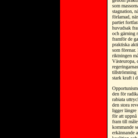
genom praktike
som massorna 
stagnation, n
förlamad, när
partiet fortf
huvudsak fram
och gärning r
framför de g
praktiska akt
som förenar. 
riktningen må
Västeuropa, d
regeringarnas
tillströmning
stark kraft i
Opportunismen
den för radik
rabiata uttryc
den stora revo
ligger längre 
för att uppnå 
fram till mål
kommande segr
erkännande av