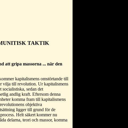
UNITISK TAKTIK
nd att gripa massorna ... när den
dkommer kapitalismens omstörtande till
lja till revolution. Ur kapitalismens
socialistiska, sedan det
etlig andlig kraft. Eftersom denna
renheter komma fram till kapitalismens
revolutionens objektiva
ttning ligger till grund för de
d process. Helt säkert kommer nu
e båda delarna, teori och massor, komma