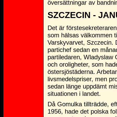
översättningar av bandni
SZCZECIN - JAN
Det är förstesekreterare
som hälsas välkommen til
Varskyvarvet, Szczecin. D
partichef sedan en månad
partiledaren, Wladyslaw 
och oroligheter, som hade
östersjöstäderna. Arbetar
livsmedelspriser, men pro
sedan länge uppdämt mis
situationen i landet.
Då Gomulka tillträdde, ef
1956, hade det polska fo