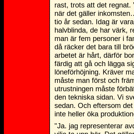
rast, trots att det regnat
när det gäller inkomsten….
tio år sedan. Idag är var
halvblinda, de har värk, 
man är fem personer i fam
då räcker det bara till b
arbetet är hårt, därför bo
färdig att gå och lägga sig
löneförhöjning. Kräver ma
måste man först och främs
utrustningen måste förbät
den tekniska sidan. Vi s
sedan. Och eftersom det i
inte heller öka produktion
"Ja. jag representerar av