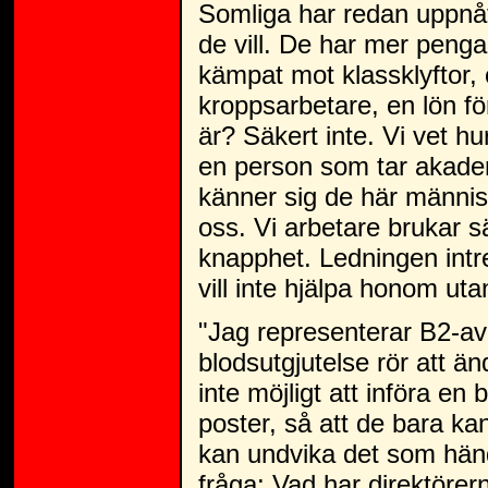
Somliga har redan uppnått
de vill. De har mer peng
kämpat mot klassklyftor, 
kroppsarbetare, en lön f
är? Säkert inte. Vi vet hu
en person som tar akadem
känner sig de här människ
oss. Vi arbetare brukar sä
knapphet. Ledningen intre
vill inte hjälpa honom uta
"Jag representerar B2-avd
blodsutgjutelse rör att ä
inte möjligt att införa en
poster, så att de bara ka
kan undvika det som hän
fråga: Vad har direktörer