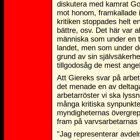
diskutera med kamrat Gom
mot honom, framkallade i
kritiken stoppades helt enk
bättre, osv. Det här var 
människa som under en tid
landet, men som under de
grund av sin självsäkerhe
tillgodosåg de mest ange
Att Giereks svar på arbet
det menade en av deltaga
arbetarröster vi ska lyssn
många kritiska synpunkter
myndigheternas övergrep
fram på varvsarbetarnas
"Jag representerar avdelni