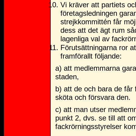
Vi kräver att partiets o
företagsledningen garan
strejkkommittén får möjli
dess att det ägt rum såd
lagenliga val av fackrör
Förutsättningarna ror a
framförallt följande:
a) att medlemmarna garan
staden,
b) att de och bara de får 
sköta och försvara den.
c) att man utser medlemm
punkt 2, dvs. se till att
fackrörningsstyrelser kom