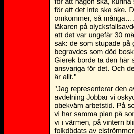
för att någon ska, kunna
för att det inte ska ske.
omkommer, så många….. J
läkaren på olycksfallsavd
att det var ungefär 30 
sak: de som stupade på g
begravdes som död boskap
Gierek borde ta den här 
ansvariga för det. Och de
är allt."
"Jag representerar den a
avdelning Jobbar vi oskydd
obekväm arbetstid. På so
vi har samma plan på s
vi i värmen, på vintern bl
folkdödats av elströmmen