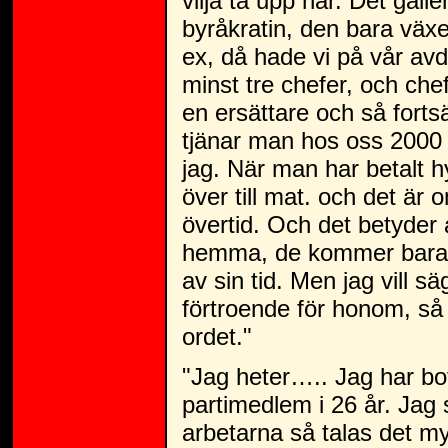
vilja ta upp här. Det gäll
byråkratin, den bara växe
ex, då hade vi på vår avd
minst tre chefer, och che
en ersättare och så fortsä
tjänar man hos oss 2000 s
jag. När man har betalt hy
över till mat. och det är o
övertid. Och det betyder 
hemma, de kommer bara h
av sin tid. Men jag vill säg
förtroende för honom, så 
ordet."
"Jag heter….. Jag har bot
partimedlem i 26 år. Jag s
arbetarna så talas det my