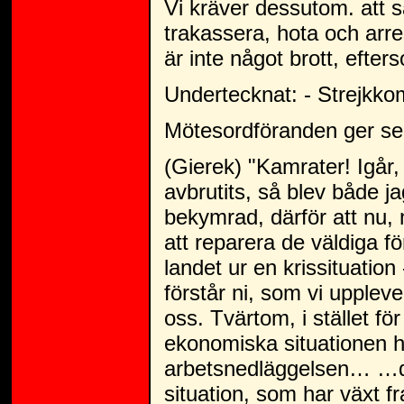
Vi kräver dessutom. att 
trakassera, hota och arres
är inte något brott, efter
Undertecknat: - Strejkko
Mötesordföranden ger sed
(Gierek) "Kamrater! Igår, 
avbrutits, så blev både 
bekymrad, därför att nu, n
att reparera de väldiga f
landet ur en krissituation
förstår ni, som vi upplev
oss. Tvärtom, i stället för 
ekonomiska situationen h
arbetsnedläggelsen… …det
situation, som har växt f