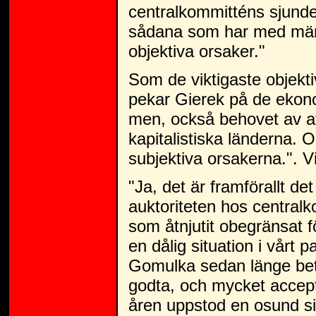
centralkommitténs sjunde
sådana som har med männ
objektiva orsaker."
Som de viktigaste objektiv
pekar Gierek på de ekonom
men, också behovet av att
kapitalistiska länderna. 
subjektiva orsakerna.". V
"Ja, det är framförallt d
auktoriteten hos central
som åtnjutit obegränsat f
en dålig situation i vårt p
Gomulka sedan länge bet
godta, och mycket accepte
åren uppstod en osund si