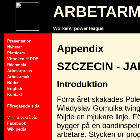
ARBETAR
Workers' power league
Presentation
Appendix
Nyheter
Plattform
Vitboken
PDF
SZCZECIN - JA
Rådsmakt
Arbetarpress
Arbetarmakt
Introduktion
Bilder
English
Kontakt
Förra året skakades Polen
Föregående sida
Wladyslav Gomulka tving
följde en mjukare linje. 
Vi finns också på:
Facebook
bygger på en bandinspeln
Wikipedia
arbetare. Stycken ur pro