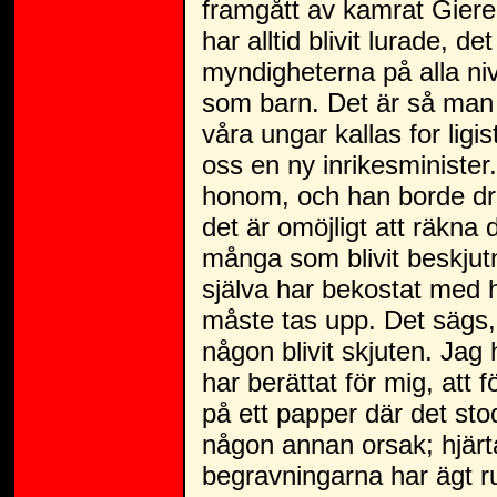
framgått av kamrat Giereks
har alltid blivit lurade, d
myndigheterna på alla nivå
som barn. Det är så man b
våra ungar kallas for ligi
oss en ny inrikesminister
honom, och han borde dra 
det är omöjligt att räkna 
många som blivit beskjutn
själva har bekostat med 
måste tas upp. Det sägs, a
någon blivit skjuten. Jag 
har berättat för mig, att f
på ett papper där det stod
någon annan orsak; hjärta
begravningarna har ägt r